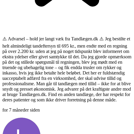
⚠️ Advarsel – hold jer langt væk fra Tandlægen.dk ⚠️ Jeg bestilte et
helt almindeligt tandeftersyn til 695 kr., men endte med en regning
på over 2.200 kr. uden at jeg på noget tidspunkt blev informeret om
ekstra ydelser eller givet samtykke til det. Da jeg gjorde opmærksom
på det og stillede spørgsmål til regningen, blev jeg mødt med en
truende og ubehagelig tone – og fik endda trusler om rykker og
inkasso, hvis jeg ikke betalte hele beløbet. Det her er fuldstændig
uacceptabelt adfærd fra en virksomhed, der skal udvise tillid og
professionalisme. Man går til tandlægen med tillid – ikke for at blive
snydt og presset økonomisk. Jeg advarer på det kraftigste andre mod
at bruge Tandlægen.dk. Find en anden tandlæge, der har respekt for
deres patienter og som ikke driver forretning på denne måde.
for 7 måneder siden