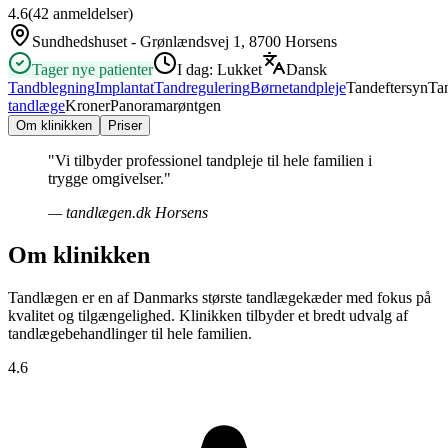
4.6
(
42
anmeldelser)
Sundhedshuset - Grønlændsvej 1, 8700 Horsens
Tager nye patienter
I dag:
Lukket
Dansk
Tandblegning
Implantat
Tandregulering
Børnetandpleje
Tandeftersyn
Ta
tandlæge
Kroner
Panoramarøntgen
Om klinikken
Priser
"
Vi tilbyder professionel tandpleje til hele familien i
trygge omgivelser.
"
—
tandlægen.dk Horsens
Om klinikken
Tandlægen er en af Danmarks største tandlægekæder med fokus på
kvalitet og tilgængelighed. Klinikken tilbyder et bredt udvalg af
tandlægebehandlinger til hele familien.
4.6