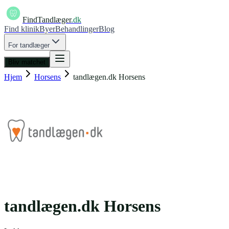
FindTandlæger
.dk
Find klinik
Byer
Behandlinger
Blog
For tandlæger
Bliv matchet
Hjem
Horsens
tandlægen.dk Horsens
tandlægen.dk Horsens