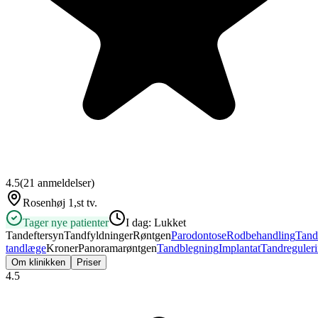
4.5
(
21
anmeldelser)
Rosenhøj 1,st tv.
Tager nye patienter
I dag:
Lukket
Tandeftersyn
Tandfyldninger
Røntgen
Parodontose
Rodbehandling
Tand
tandlæge
Kroner
Panoramarøntgen
Tandblegning
Implantat
Tandreguler
Om klinikken
Priser
4.5