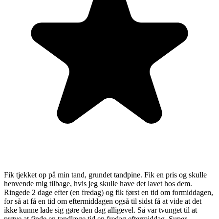
Fik tjekket op på min tand, grundet tandpine. Fik en pris og skulle
henvende mig tilbage, hvis jeg skulle have det lavet hos dem.
Ringede 2 dage efter (en fredag) og fik først en tid om formiddagen,
for så at få en tid om eftermiddagen også til sidst få at vide at det
ikke kunne lade sig gøre den dag alligevel. Så var tvunget til at
prøve at finde en tandlæge tid en fredag eftermiddag. Super...