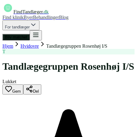
FindTandlæger
.dk
Find klinik
Byer
Behandlinger
Blog
For tandlæger
Bliv matchet
Hjem
Hvidovre
Tandlægegruppen Rosenhøj I/S
T
Tandlægegruppen Rosenhøj I/S
Lukket
Gem
Del