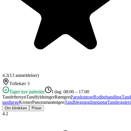
4.2
(
13
anmeldelser)
Toftekær 3
Tager nye patienter
I dag:
08:00 – 17:00
Tandeftersyn
Tandfyldninger
Røntgen
Parodontose
Rodbehandling
Tand
tandlæge
Kroner
Panoramarøntgen
Tandblegning
Implantat
Tandreguler
Om klinikken
Priser
4.2