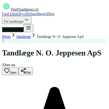
FindTandlæger
.dk
Find klinik
Byer
Behandlinger
Blog
For tandlæger
Bliv matchet
Hjem
Søndersø
Tandlæge N. O. Jeppesen ApS
T
Tandlæge N. O. Jeppesen ApS
Åben nu
Gem
Del