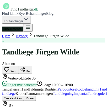
FindTandlæger
.dk
Find klinik
Byer
Behandlinger
Blog
For tandlæger
Bliv matchet
Hjem
Nyborg
Tandlæge Jürgen Wilde
T
Tandlæge Jürgen Wilde
Åben nu
Gem
Del
Vestervoldgade 36
Tager nye patienter
I dag:
10:00 – 16:00
Tandeftersyn
Tandfyldninger
Røntgen
Parodontose
Rodbehandling
Tand
tandlæge
Kroner
Panoramarøntgen
Tandblegning
Implantat
Tandreguler
Om klinikken
Priser
By