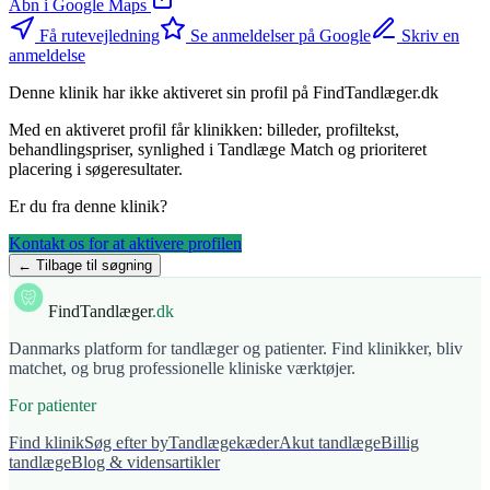
Åbn i Google Maps
Få rutevejledning
Se anmeldelser på Google
Skriv en
anmeldelse
Denne klinik har ikke aktiveret sin profil på FindTandlæger.dk
Med en aktiveret profil får klinikken: billeder, profiltekst,
behandlingspriser, synlighed i Tandlæge Match og prioriteret
placering i søgeresultater.
Er du fra denne klinik?
Kontakt os for at aktivere profilen
← Tilbage til søgning
FindTandlæger
.dk
Danmarks platform for tandlæger og patienter. Find klinikker, bliv
matchet, og brug professionelle kliniske værktøjer.
For patienter
Find klinik
Søg efter by
Tandlægekæder
Akut tandlæge
Billig
tandlæge
Blog & vidensartikler