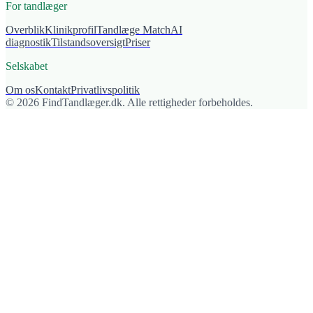
For tandlæger
Overblik
Klinikprofil
Tandlæge Match
AI
diagnostik
Tilstandsoversigt
Priser
Selskabet
Om os
Kontakt
Privatlivspolitik
© 2026 FindTandlæger.dk. Alle rettigheder forbeholdes.