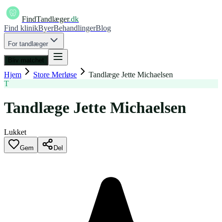
FindTandlæger
.dk
Find klinik
Byer
Behandlinger
Blog
For tandlæger
Bliv matchet
Hjem
Store Merløse
Tandlæge Jette Michaelsen
T
Tandlæge Jette Michaelsen
Lukket
Gem
Del