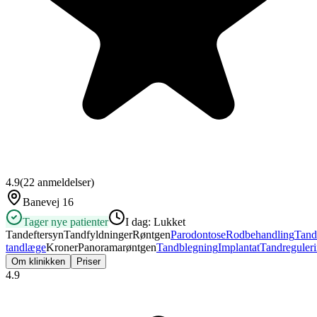
4.9
(
22
anmeldelser)
Banevej 16
Tager nye patienter
I dag:
Lukket
Tandeftersyn
Tandfyldninger
Røntgen
Parodontose
Rodbehandling
Tand
tandlæge
Kroner
Panoramarøntgen
Tandblegning
Implantat
Tandreguler
Om klinikken
Priser
4.9