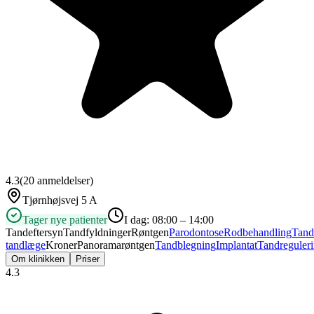
4.3
(
20
anmeldelser)
Tjørnhøjsvej 5 A
Tager nye patienter
I dag:
08:00 – 14:00
Tandeftersyn
Tandfyldninger
Røntgen
Parodontose
Rodbehandling
Tand
tandlæge
Kroner
Panoramarøntgen
Tandblegning
Implantat
Tandreguler
Om klinikken
Priser
4.3