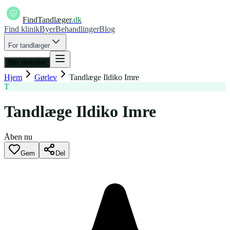
FindTandlæger
.dk
Find klinik
Byer
Behandlinger
Blog
For tandlæger
Bliv matchet
Hjem
Gørlev
Tandlæge Ildiko Imre
T
Tandlæge Ildiko Imre
Åben nu
Gem
Del