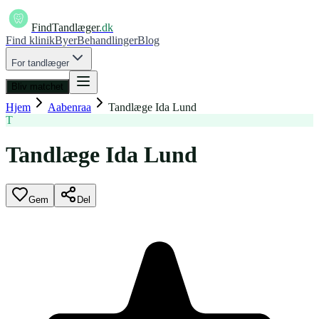
FindTandlæger
.dk
Find klinik
Byer
Behandlinger
Blog
For tandlæger
Bliv matchet
Hjem
Aabenraa
Tandlæge Ida Lund
T
Tandlæge Ida Lund
Gem
Del