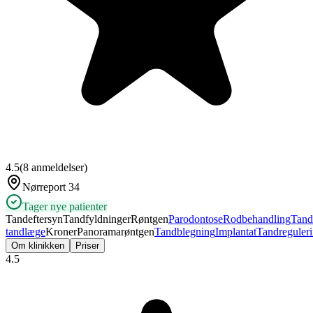
4.5
(
8
anmeldelser)
Nørreport 34
Tager nye patienter
Tandeftersyn
Tandfyldninger
Røntgen
Parodontose
Rodbehandling
Tand
tandlæge
Kroner
Panoramarøntgen
Tandblegning
Implantat
Tandreguler
Om klinikken
Priser
4.5