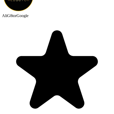
AliG8tor
Google