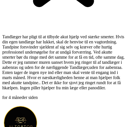
Tandlæger har pligt til at tilbyde akut hjælp ved stærke smerter. Hvis
din egen tandlæge har lukket, skal de henvise til en vagtordning.
Tandpine forsvinder sjældent af sig selv og kræver ofte hurtig
professionel undersøgelse for at undgå forværring. Ved akutte
smerter bør du ringe med det samme for at få en tid, ofte samme dag.
Dette er jeg rammer muren uanset hvem jeg ringer til af tandlæger i
aabenras og uden for de nærliggende Tandlæger,uden for aabenraa.
Enten tager de ingen nye ind eller man skal vente til engang ind i
marts måned. Hvor er næstkærligheden henne at man hjælper folk
med akutte tandpine.. Det er ikke for sjovt jeg ringet rundt for at få
hkælpen. Ingen piller hjælper fra min læge eller panodiler.
for 4 måneder siden