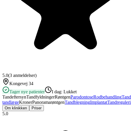
5.0
(
3
anmeldelser)
Kongevej 34
Tager nye patienter
I dag:
Lukket
Tandeftersyn
Tandfyldninger
Røntgen
Parodontose
Rodbehandling
Tand
tandlæge
Kroner
Panoramarøntgen
Tandblegning
Implantat
Tandreguler
Om klinikken
Priser
5.0