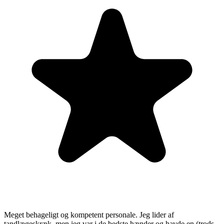
Meget behageligt og kompetent personale. Jeg lider af
tandlægeskræk, men jeg var i de bedste hænder og havde en (trods