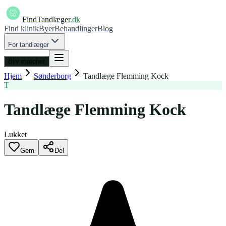
FindTandlæger
.dk
Find klinik
Byer
Behandlinger
Blog
For tandlæger
Bliv matchet
Hjem
Sønderborg
Tandlæge Flemming Kock
T
Tandlæge Flemming Kock
Lukket
Gem
Del