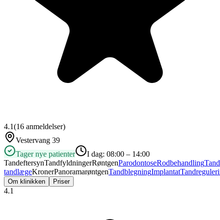
4.1
(
16
anmeldelser)
Vestervang 39
Tager nye patienter
I dag:
08:00 – 14:00
Tandeftersyn
Tandfyldninger
Røntgen
Parodontose
Rodbehandling
Tand
tandlæge
Kroner
Panoramarøntgen
Tandblegning
Implantat
Tandreguler
Om klinikken
Priser
4.1