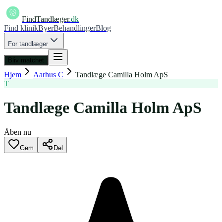
FindTandlæger
.dk
Find klinik
Byer
Behandlinger
Blog
For tandlæger
Bliv matchet
Hjem
Aarhus C
Tandlæge Camilla Holm ApS
T
Tandlæge Camilla Holm ApS
Åben nu
Gem
Del