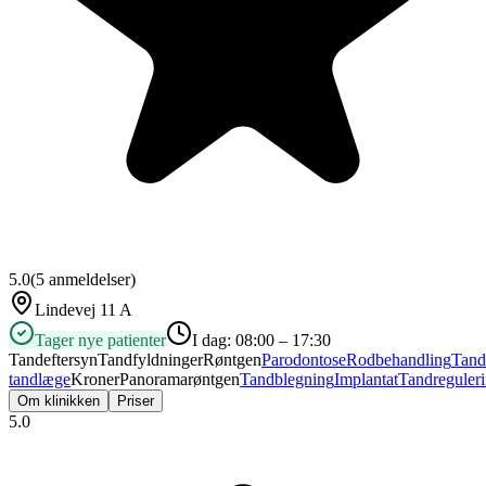
5.0
(
5
anmeldelser)
Lindevej 11 A
Tager nye patienter
I dag:
08:00 – 17:30
Tandeftersyn
Tandfyldninger
Røntgen
Parodontose
Rodbehandling
Tand
tandlæge
Kroner
Panoramarøntgen
Tandblegning
Implantat
Tandreguler
Om klinikken
Priser
5.0