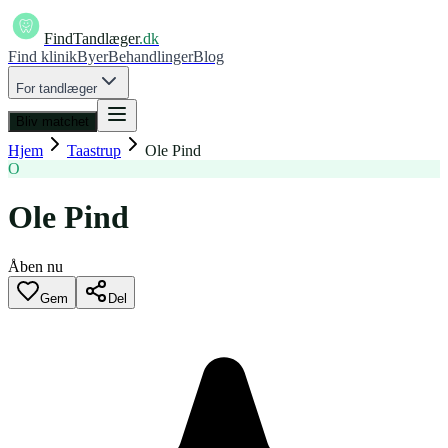
FindTandlæger
.dk
Find klinik
Byer
Behandlinger
Blog
For tandlæger
Bliv matchet
Hjem
Taastrup
Ole Pind
O
Ole Pind
Åben nu
Gem
Del