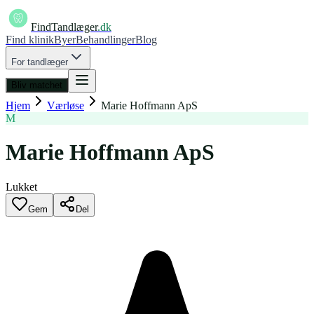
FindTandlæger
.dk
Find klinik
Byer
Behandlinger
Blog
For tandlæger
Bliv matchet
Hjem
Værløse
Marie Hoffmann ApS
M
Marie Hoffmann ApS
Lukket
Gem
Del