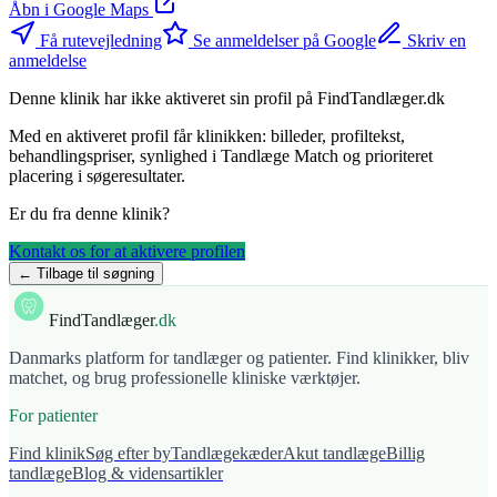
Åbn i Google Maps
Få rutevejledning
Se anmeldelser på Google
Skriv en
anmeldelse
Denne klinik har ikke aktiveret sin profil på FindTandlæger.dk
Med en aktiveret profil får klinikken: billeder, profiltekst,
behandlingspriser, synlighed i Tandlæge Match og prioriteret
placering i søgeresultater.
Er du fra denne klinik?
Kontakt os for at aktivere profilen
← Tilbage til søgning
FindTandlæger
.dk
Danmarks platform for tandlæger og patienter. Find klinikker, bliv
matchet, og brug professionelle kliniske værktøjer.
For patienter
Find klinik
Søg efter by
Tandlægekæder
Akut tandlæge
Billig
tandlæge
Blog & vidensartikler