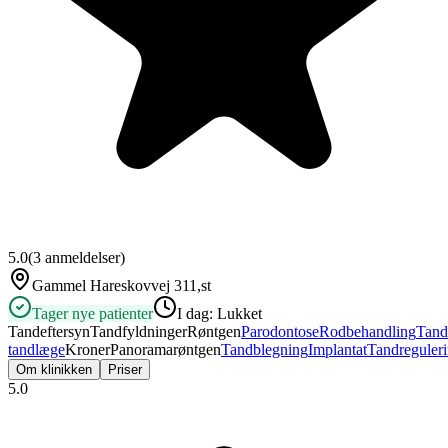
5.0
(
3
anmeldelser)
Gammel Hareskovvej 311,st
Tager nye patienter
I dag:
Lukket
Tandeftersyn
Tandfyldninger
Røntgen
Parodontose
Rodbehandling
Tand
tandlæge
Kroner
Panoramarøntgen
Tandblegning
Implantat
Tandreguler
Om klinikken
Priser
5.0