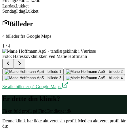
Fredag
09:00 – 14:00
Lørdag
Lukket
Søndag
I dag
Lukket
Billeder
4
billeder fra Google Maps
1
/
4
Foto:
Hareskovklinikken ved Marie Hoffmann
Se alle billeder på Google Maps
Er dette din klinik?
Få en fuld profil på FindTandlæger.dk
Denne klinik har ikke aktiveret sin profil. Med en aktiveret profil får
du: