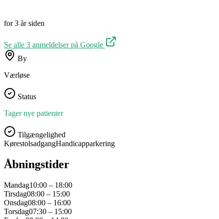
for 3 år siden
Se alle
3
anmeldelser på Google
By
Værløse
Status
Tager nye patienter
Tilgængelighed
Kørestolsadgang
Handicapparkering
Åbningstider
Mandag
10:00 – 18:00
Tirsdag
08:00 – 15:00
Onsdag
08:00 – 16:00
Torsdag
07:30 – 15:00