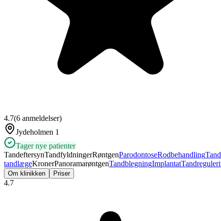
4.7
(
6
anmeldelser)
Jydeholmen 1
Tager nye patienter
Tandeftersyn
Tandfyldninger
Røntgen
Parodontose
Rodbehandling
Tand
tandlæge
Kroner
Panoramarøntgen
Tandblegning
Implantat
Tandreguler
Om klinikken
Priser
4.7