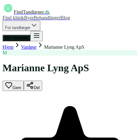
FindTandlæger
.dk
Find klinik
Byer
Behandlinger
Blog
For tandlæger
Bliv matchet
Hjem
Vanløse
Marianne Lyng ApS
M
Marianne Lyng ApS
Gem
Del