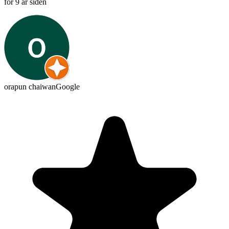
for 9 år siden
orapun chaiwan
Google