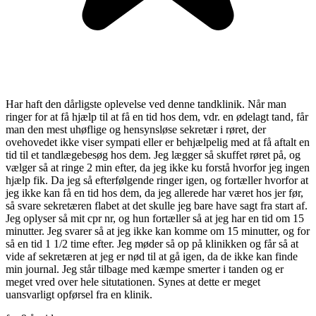
Har haft den dårligste oplevelse ved denne tandklinik. Når man
ringer for at få hjælp til at få en tid hos dem, vdr. en ødelagt tand, får
man den mest uhøflige og hensynsløse sekretær i røret, der
ovehovedet ikke viser sympati eller er behjælpelig med at få aftalt en
tid til et tandlægebesøg hos dem. Jeg lægger så skuffet røret på, og
vælger så at ringe 2 min efter, da jeg ikke ku forstå hvorfor jeg ingen
hjælp fik. Da jeg så efterfølgende ringer igen, og fortæller hvorfor at
jeg ikke kan få en tid hos dem, da jeg allerede har været hos jer før,
så svare sekretæren flabet at det skulle jeg bare have sagt fra start af.
Jeg oplyser så mit cpr nr, og hun fortæller så at jeg har en tid om 15
minutter. Jeg svarer så at jeg ikke kan komme om 15 minutter, og for
så en tid 1 1/2 time efter. Jeg møder så op på klinikken og får så at
vide af sekretæren at jeg er nød til at gå igen, da de ikke kan finde
min journal. Jeg står tilbage med kæmpe smerter i tanden og er
meget vred over hele situtationen. Synes at dette er meget
uansvarligt opførsel fra en klinik.