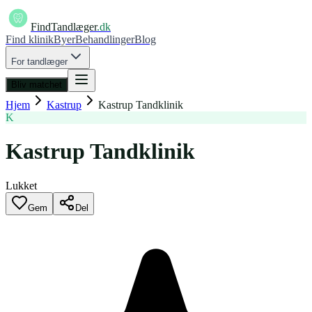
FindTandlæger
.dk
Find klinik
Byer
Behandlinger
Blog
For tandlæger
Bliv matchet
Hjem
Kastrup
Kastrup Tandklinik
K
Kastrup Tandklinik
Lukket
Gem
Del