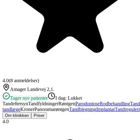
4.0
(
8
anmeldelser)
Amager Landevej 2,1.
Tager nye patienter
I dag:
Lukket
Tandeftersyn
Tandfyldninger
Røntgen
Parodontose
Rodbehandling
Tand
tandlæge
Kroner
Panoramarøntgen
Tandblegning
Implantat
Tandreguler
Om klinikken
Priser
4.0