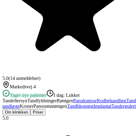
5.0
(
14
anmeldelser)
Markedsvej 4
Tager nye patienter
I dag:
Lukket
Tandeftersyn
Tandfyldninger
Røntgen
Parodontose
Rodbehandling
Tand
tandlæge
Kroner
Panoramarøntgen
Tandblegning
Implantat
Tandreguler
Om klinikken
Priser
5.0