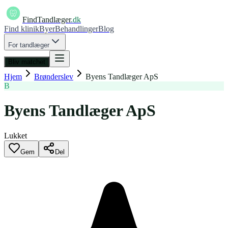
FindTandlæger
.dk
Find klinik
Byer
Behandlinger
Blog
For tandlæger
Bliv matchet
Hjem
Brønderslev
Byens Tandlæger ApS
B
Byens Tandlæger ApS
Lukket
Gem
Del